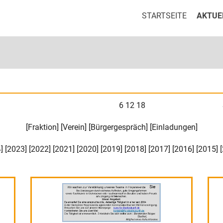
STARTSEITE
AKTUE
6
12
18
[
Fraktion
] [
Verein
] [
Bürgergespräch
] [
Einladungen
]
4
] [
2023
] [
2022
] [
2021
] [
2020
] [
2019
] [
2018
] [
2017
] [
2016
] [
2015
] [