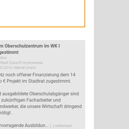
m Oberschulzentrum im WK I
gestimmt
ktion
Stadt Zukunft Hoyerswerda
03.2016 | Marcel Linack
otz noch offener Finanzierung dem 14
o € Projekt im Stadtrat zugestimmt.
t ausgebildete Oberschulabgänger sind
e zukünftigen Facharbeiter und
ndwerker, die unsere Wirtschaft dringend
ötigt .
rvorragende Ausbildun...
[...] weiterlesen