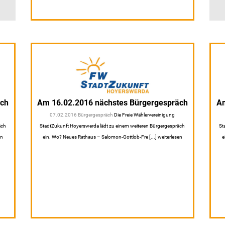
äch
Am 16.02.2016 nächstes Bürgergespräch
Am
07.02.2016 Bürgergespräch
Die Freie Wählervereinigung
äch
StadtZukunft Hoyerswerda lädt zu einem weiteren Bürgergespräch
St
en
ein. Wo? Neues Rathaus – Salomon-Gottlob-Fre [...] weiterlesen
e