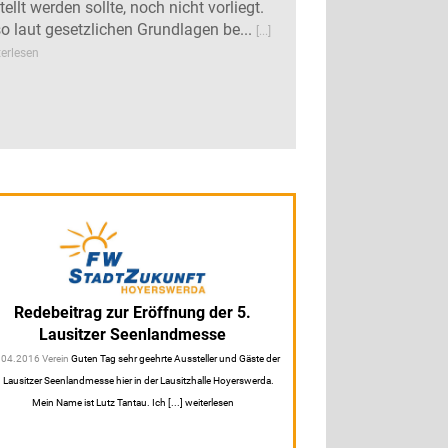
tellt werden sollte, noch nicht vorliegt.
so laut gesetzlichen Grundlagen be...
[...]
terlesen
Redebeitrag zur Eröffnung der 5.
Lausitzer Seenlandmesse
.04.2016 Verein
Guten Tag sehr geehrte Aussteller und Gäste der
. Lausitzer Seenlandmesse hier in der Lausitzhalle Hoyerswerda.
Mein Name ist Lutz Tantau. Ich [...] weiterlesen