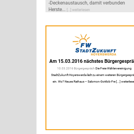
-Deckenaustausch, damit verbunden
Herste...
[...] weiterlesen
Am 15.03.2016 nächstes Bürgergespr
10.03.2016 Bürgergespräch
Die Freie Wählervereinigung
StadtZukunft Hoyerswerda lädt zu einem weiteren Bürgergespr
ein. Wo? Neues Rathaus – Salomon-Gottlob-Fre [...] weiterles