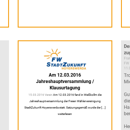
De
zu
Fra
FW 
11.
Am 12.03.2016
Tr
Jahreshauptversammlung /
Mi
Klausurtagung
Gu
15.03.2016 Verein
Am 12.03.2016 fand in Weißkollm die
di
Jahreshauptversammlung der Freien Wählervereinigung
Ha
StadtZukunft Hoyerswerda statt. Satzungsgemäß wurde der [...]
ben
weiterlesen
He