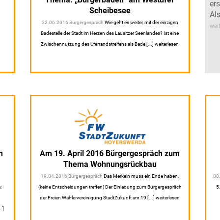
ers
Scheibesee
Al
22.06.2016 Bürgergespräch
Wie geht es weiter, mit der einzigen
wei
Badestelle der Stadt im Herzen des Lausitzer Seenlandes? Ist eine
Zwischennutzung des Uferrandstreifens als Bade [...] weiterlesen
m
Am 19. April 2016 Bürgergespräch zum
Thema Wohnungsrückbau
19.04.2016 Bürgergespräch
Das Merkeln muss ein Ende haben.
08
:
(keine Entscheidungen treffen) Der Einladung zum Bürgergespräch
5
der Freien Wählervereinigung StadtZukunft am 19 [...] weiterlesen
.]