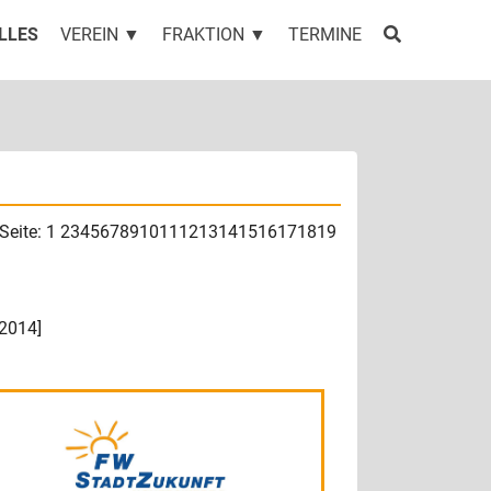
LLES
VEREIN ▼
FRAKTION ▼
TERMINE
Seite: 1
2
3
4
5
6
7
8
9
10
11
12
13
14
15
16
17
18
19
2014
]