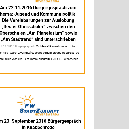
Am 22.11.2016 Bürgergespräch zum
hema: Jugend und Kommunalpolitik –
Die Vereinbarungen zur Auslobung
„Bester Oberschüler“ zwischen den
Oberschulen „Am Planetarium“ sowie
„Am Stadtrand“ sind unterschrieben
22.11.2016 Bürgergespräch
Mit Marija Skvoznikova und Björn
rnhardt waren zwei Mitglieder des Jugendstadtrates zu Gast bei
en Freien Wählern. Lutz Tantau erläuterte die En [...] weiterlesen
m 20. September 2016 Bürgergespräch
in Knappenrode