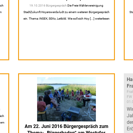
äch
19.10.2016 Bürgergespräch
Die Freie Wählervereinigung
en
StadtZukunft Hoyerswerda ludt zu einem weiteren Bürgergespräch
St
ein. Thema: INSEK, SEKo, Leitbild. Wie soll sich Hoy [...] weiterlesen
Ha
Fr
Fra
FW 
01.
h
Wi
Ja
äch
de
 dem
Am 22. Juni 2016 Bürgergespräch zum
Er
Thema: „Bürgerbaden“ am Westufer