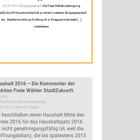
20.09.2016 Bürgergespräch
Die Freie Wählervereinigung
adtZukunft Hoyerswerda ludt zu einem weiteren Bürgergespräch
ein. Stadtentwicklung findet auch in Knappenrode statt [...]
weiterlesen
ushalt 2016 – Ein Kommentar der
aktion Freie Wähler StadtZukunft
ktion
Stadt Zukunft Hoyerswerda
06.2016 | Marcel Linack
r beschließen einen Haushalt Mitte des
hres 2016 für das Haushaltsjahr 2016
r nicht genehmigungsfähig ist, weil die
öffnungsbilanz, die bis spätestens 2015