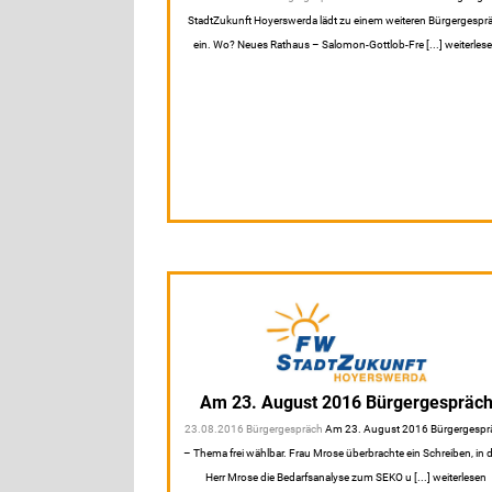
StadtZukunft Hoyerswerda lädt zu einem weiteren Bürgergespr
ein. Wo? Neues Rathaus – Salomon-Gottlob-Fre [...] weiterles
Am 23. August 2016 Bürgergespräc
23.08.2016 Bürgergespräch
Am 23. August 2016 Bürgergespr
– Thema frei wählbar. Frau Mrose überbrachte ein Schreiben, in
Herr Mrose die Bedarfsanalyse zum SEKO u [...] weiterlesen