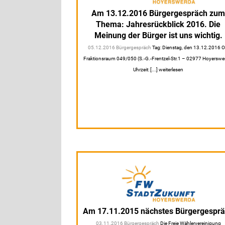
Am 13.12.2016 Bürgergespräch zu
Thema: Jahresrückblick 2016. Die
Meinung der Bürger ist uns wichtig.
05.12.2016 Bürgergespräch
Tag: Dienstag, den 13.12.2016 Or
Fraktionsraum 049/050 (S.-G.-Frentzel-Str.1 – 02977 Hoyerswe
Uhrzeit: [...] weiterlesen
Am 17.11.2015 nächstes Bürgergespr
03.11.2016 Bürgergespräch
Die Freie Wählervereinigung