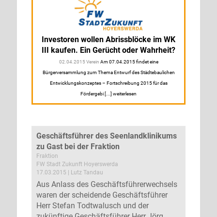
Investoren wollen Abrissblöcke im WK
III kaufen. Ein Gerücht oder Wahrheit?
02.04.2015 Verein
Am 07.04.2015 findet eine
Bürgerversammlung zum Thema Entwurf des Städtebaulichen
Entwicklungskonzeptes – Fortschreibung 2015 für das
Fördergebi [...] weiterlesen
Geschäftsführer des Seenlandklinikums
zu Gast bei der Fraktion
Fraktion
FW Stadt Zukunft Hoyerswerda
17.03.2015 | Lutz Tandau
Aus Anlass des Geschäftsführerwechsels
waren der scheidende Geschäftsführer
Herr Stefan Todtwalusch und der
zukünftige Geschäftsführer Herr Jörg