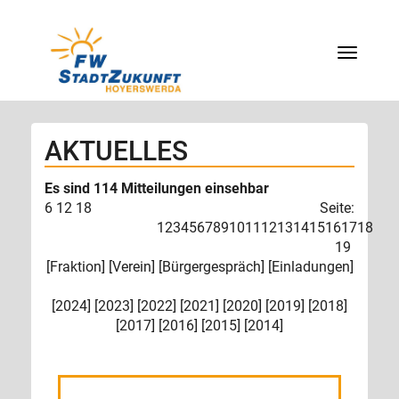
Menü
AKTUELLES
Es sind 114 Mitteilungen einsehbar
6
12
18
Seite:
1
2
3
4
5
6
7
8
9
10
11
12
13
14
15
16
17
18
19
[
Fraktion
] [
Verein
] [
Bürgergespräch
] [
Einladungen
]
[
2024
] [
2023
] [
2022
] [
2021
] [
2020
] [
2019
] [
2018
]
[
2017
] [
2016
] [
2015
] [
2014
]