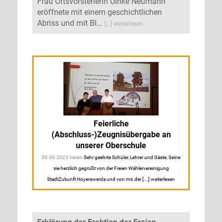
Frau Ortsvorsteherin Ulrike Neumann
eröffnete mit einem geschichtlichen
Abriss und mit Bl...
[...] weiterlesen
Feierliche
(Abschluss-)Zeugnisübergabe an
unserer Oberschule
30.06.2023 Verein
Sehr geehrte Schüler, Lehrer und Gäste, Seine
sie herzlich gegrüßt von der Freien Wählervereinigung
StadtZukunft Hoyerswerda und von mir, der [...] weiterlesen