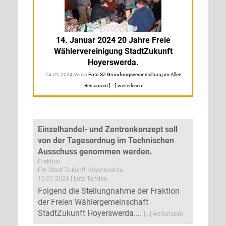
14. Januar 2024 20 Jahre Freie
Wählervereinigung StadtZukunft
Hoyerswerda.
14.01.2024 Verein
Foto SZ Gründungsveranstaltung im Allee
Restaurant [...] weiterlesen
Einzelhandel- und Zentrenkonzept soll
von der Tagesordnug im Technischen
Ausschuss genommen werden.
Fraktion
FW Stadt Zukunft Hoyerswerda
10.01.2024 | Lutz Tandau
Folgend die Stellungnahme der Fraktion
der Freien Wählergemeinschaft
StadtZukunft Hoyerswerda....
[...] weiterlesen