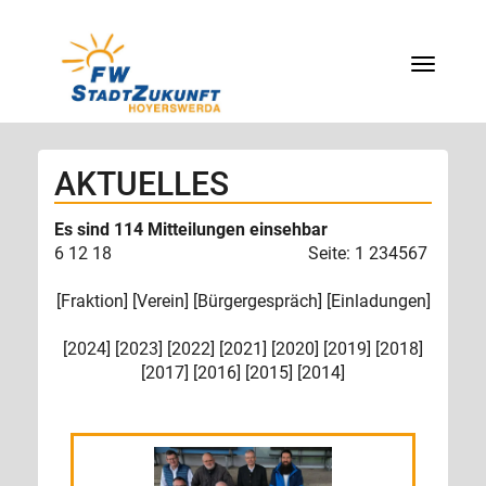
Menü
AKTUELLES
Es sind 114 Mitteilungen einsehbar
6
12
18
Seite: 1
2
3
4
5
6
7
[
Fraktion
] [
Verein
] [
Bürgergespräch
] [
Einladungen
]
[
2024
] [
2023
] [
2022
] [
2021
] [
2020
] [
2019
] [
2018
]
[
2017
] [
2016
] [
2015
] [
2014
]