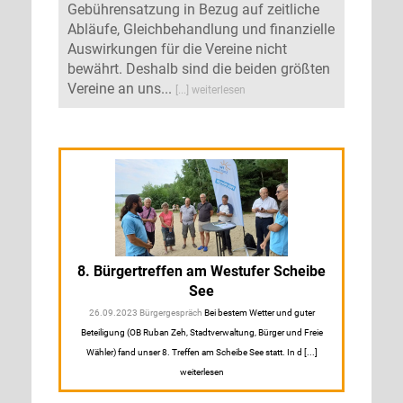
Gebührensatzung in Bezug auf zeitliche
Abläufe, Gleichbehandlung und finanzielle
Auswirkungen für die Vereine nicht
bewährt. Deshalb sind die beiden größten
Vereine an uns...
[...] weiterlesen
8. Bürgertreffen am Westufer Scheibe
See
26.09.2023 Bürgergespräch
Bei bestem Wetter und guter
Beteiligung (OB Ruban Zeh, Stadtverwaltung, Bürger und Freie
Wähler) fand unser 8. Treffen am Scheibe See statt. In d [...]
weiterlesen